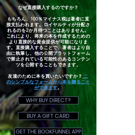
なぜ直接購入するのですか？
もちろん、100％マイナス税は著者に直
接支払われます。ロイヤルティが分配さ
れるのを2か月待つことはありません。
これにより、将来の本を作成するための
より直接的な資金提供が可能になりま
す。直接購入することで、著者はより自
由に執筆し、他の公開プラットフォーム
で禁止されている可能性のあるコンテン
ツを公開することもできます。
友達のために本を買いたいですか？
こ
のシンプルなフォームから本を贈ること
ができます
。
WHY BUY DIRECT?
BUY A GIFT CARD
GET THE BOOKFUNNEL APP