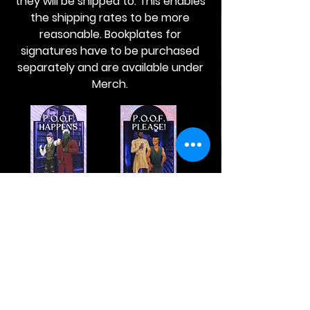
they will be shipped to. This enables
the shipping rates to be more
reasonable. Bookplates for
signatures have to be purchased
separately and are available under
Merch.
P.O.O.F. Happens
P.O.O.F. Please!
価格
価格
$10.00
$10.00
カートに追加
カートに追加
する
する