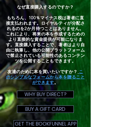
なぜ直接購入するのですか？
もちろん、100％マイナス税は著者に直
接支払われます。ロイヤルティが分配さ
れるのを2か月待つことはありません。
これにより、将来の本を作成するための
より直接的な資金提供が可能になりま
す。直接購入することで、著者はより自
由に執筆し、他の公開プラットフォーム
で禁止されている可能性のあるコンテン
ツを公開することもできます。
友達のために本を買いたいですか？
こ
のシンプルなフォームから本を贈ること
ができます
。
WHY BUY DIRECT?
BUY A GIFT CARD
GET THE BOOKFUNNEL APP