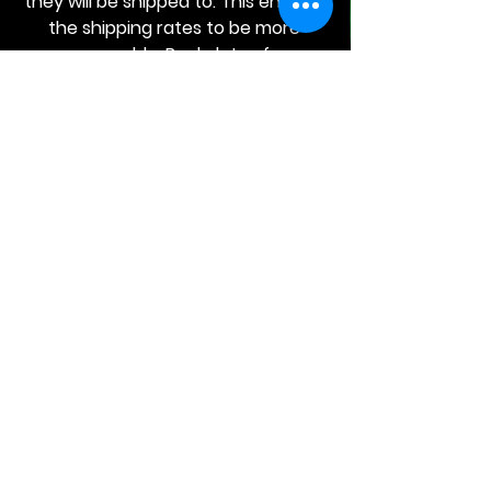
they will be shipped to. This enables
the shipping rates to be more
reasonable. Bookplates for
signatures have to be purchased
separately and are available under
Merch.
Talos
Majid
価格
価格
$12.00
$12.00
カートに追加
カートに追加
する
する